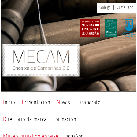
Galego
Castellano
Inicio
Presentación
Novas
Escaparate
Directorio da marca
Formación
Museo virtual do encaixe
Ligazóns